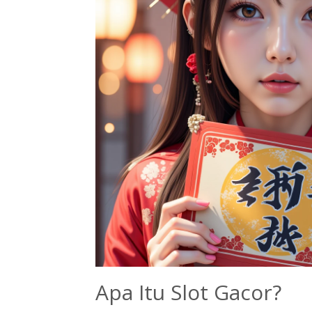
Apa Itu Slot Gacor?