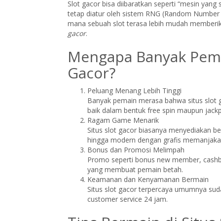
Slot gacor bisa diibaratkan seperti “mesin yang
tetap diatur oleh sistem RNG (Random Number
mana sebuah slot terasa lebih mudah memberikan s
gacor
.
Mengapa Banyak Pemai
Gacor?
Peluang Menang Lebih Tinggi
Banyak pemain merasa bahwa situs slot 
baik dalam bentuk free spin maupun jackp
Ragam Game Menarik
Situs slot gacor biasanya menyediakan ber
hingga modern dengan grafis memanjaka
Bonus dan Promosi Melimpah
Promo seperti bonus new member, cashba
yang membuat pemain betah.
Keamanan dan Kenyamanan Bermain
Situs slot gacor terpercaya umumnya sud
customer service 24 jam.