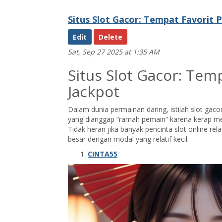
Situs Slot Gacor: Tempat Favorit
Blog
Edit
Sat, Sep 27 2025 at 1:35 AM
Situs Slot Gacor: Tem
Jackpot
Dalam dunia permainan daring, istilah slot gacor
yang dianggap “ramah pemain” karena kerap mem
Tidak heran jika banyak pencinta slot online re
besar dengan modal yang relatif kecil.
CINTA55