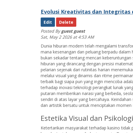
Evolusi Kreativitas dan Integrita
Blog
243
Edit
Posted By
guest guest
Sat, May 2 2026 at 4:53 AM
Dunia hiburan modern telah mengalami transfor
mana kesenangan dan peluang berpadu dalam ha
bukan sekadar tentang mencari keberuntungan
hiburan yang dirancang dengan presisi matema
pelarian sejenak dari rutinitas harian menem
melalui visual yang dinamis dan ritme permai
terbaik bagi siapa pun yang ingin mencoba adal
terhadap inovasi teknologi perangkat lunak yan
putaran memberikan narasi yang berbeda, seola
sendiri di atas layar yang bercahaya. Keindahan 
dan artistik bersatu untuk menciptakan momen 
Estetika Visual dan Psikol
Ketertarikan masyarakat terhadap kasino tidak 